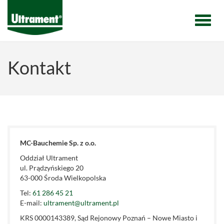
Menu
Kontakt
MC-Bauchemie Sp. z o.o.
Oddział Ultrament
ul. Prądzyńskiego 20
63-000 Środa Wielkopolska
Tel:
61 286 45 21
E-mail:
ultrament@ultrament.pl
KRS 0000143389, Sąd Rejonowy Poznań – Nowe Miasto i