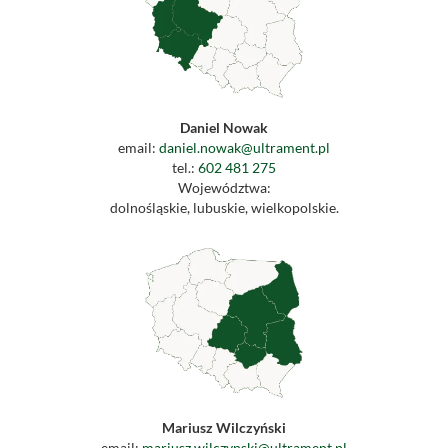
Daniel Nowak
email:
daniel.nowak@ultrament.pl
tel.:
602 481 275
Województwa:
dolnośląskie, lubuskie, wielkopolskie.
Mariusz Wilczyński
email:
mariusz.wilczynski@ultrament.pl