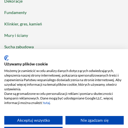
Dekoracje
Fundamenty
Klinkier, gres, kamień
Mury i ściany
Sucha zabudowa
Tarasy i balkony
Używamy plików cookie
Możemy je zamieścić w celu analizy danych dotyczących odwiedzających,
ulepszenia naszej strony internetowej, pokazania spersonalizowanych treści i
zapewnienia Państwu wspaniałego doświadczenia na stronie internetowej. Aby
uzyskać więcej informacji na temat plików cookie, których używamy, otwórz
ustawienia.
Facebook
Dane są gromadzone w celu personalizacji reklam i pomiaru skuteczności
Piszemy dla:
kampanii reklamowych. Dane mogą być udostępniane Google LLC, więcej
informacji można znaleźć
tutaj
.
2026 © MC-Bauchemie Sp. z o.o., NIP 781-00-19-147, KRS 0000143389,
Kapitał zakładowy: 5.000.000 PLN
Akceptuj wszystko
Nie zgadzam się