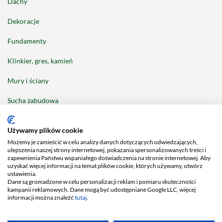
Dachy
Dekoracje
Fundamenty
Klinkier, gres, kamień
Mury i ściany
Sucha zabudowa
Tarasy i balkony
Używamy plików cookie
Możemy je zamieścić w celu analizy danych dotyczących odwiedzających,
ulepszenia naszej strony internetowej, pokazania spersonalizowanych treści i
zapewnienia Państwu wspaniałego doświadczenia na stronie internetowej. Aby
uzyskać więcej informacji na temat plików cookie, których używamy, otwórz
ustawienia.
Facebook
Dane są gromadzone w celu personalizacji reklam i pomiaru skuteczności
Piszemy dla:
kampanii reklamowych. Dane mogą być udostępniane Google LLC, więcej
informacji można znaleźć
tutaj
.
2026 © MC-Bauchemie Sp. z o.o., NIP 781-00-19-147, KRS 0000143389,
Kapitał zakładowy: 5.000.000 PLN