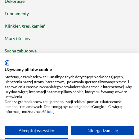
Dekoracje
Fundamenty
Klinkier, gres, kamień
Mury i ściany
Sucha zabudowa
Tarasy i balkony
Używamy plików cookie
Możemy je zamieścić w celu analizy danych dotyczących odwiedzających,
ulepszenia naszej strony internetowej, pokazania spersonalizowanych treści i
zapewnienia Państwu wspaniałego doświadczenia na stronie internetowej. Aby
uzyskać więcej informacji na temat plików cookie, których używamy, otwórz
ustawienia.
Facebook
Dane są gromadzone w celu personalizacji reklam i pomiaru skuteczności
Piszemy dla:
kampanii reklamowych. Dane mogą być udostępniane Google LLC, więcej
informacji można znaleźć
tutaj
.
2026 © MC-Bauchemie Sp. z o.o., NIP 781-00-19-147, KRS 0000143389,
Kapitał zakładowy: 5.000.000 PLN
Akceptuj wszystko
Nie zgadzam się